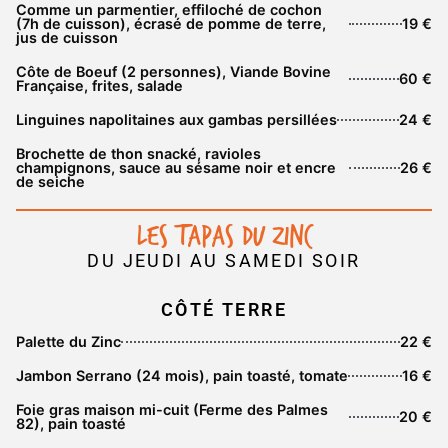
Comme un parmentier, effiloché de cochon
(7h de cuisson), écrasé de pomme de terre,
19 €
jus de cuisson
Côte de Boeuf (2 personnes), Viande Bovine
60 €
Française, frites, salade
Linguines napolitaines aux gambas persillées
24 €
Brochette de thon snacké, ravioles
champignons, sauce au sésame noir et encre
26 €
de seiche
Les tapas du zinc
DU JEUDI AU SAMEDI SOIR
CÔTÉ TERRE
Palette du Zinc
22 €
Jambon Serrano (24 mois), pain toasté, tomate
16 €
Foie gras maison mi-cuit (Ferme des Palmes
20 €
82), pain toasté