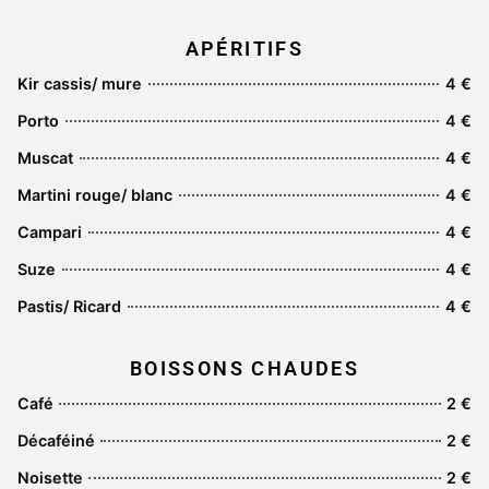
APÉRITIFS
Kir cassis/ mure
4 €
Porto
4 €
Muscat
4 €
Martini rouge/ blanc
4 €
Campari
4 €
Suze
4 €
Pastis/ Ricard
4 €
BOISSONS CHAUDES
Café
2 €
Décaféiné
2 €
Noisette
2 €