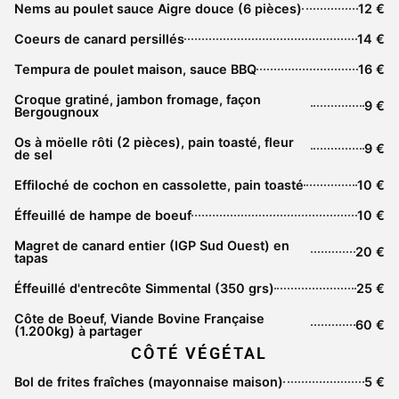
Nems au poulet sauce Aigre douce (6 pièces)
12 €
Coeurs de canard persillés
14 €
Tempura de poulet maison, sauce BBQ
16 €
Croque gratiné, jambon fromage, façon
9 €
Bergougnoux
Os à möelle rôti (2 pièces), pain toasté, fleur
9 €
de sel
Effiloché de cochon en cassolette, pain toasté
10 €
Éffeuillé de hampe de boeuf
10 €
Magret de canard entier (IGP Sud Ouest) en
20 €
tapas
Éffeuillé d'entrecôte Simmental (350 grs)
25 €
Côte de Boeuf, Viande Bovine Française
60 €
(1.200kg) à partager
CÔTÉ VÉGÉTAL
Bol de frites fraîches (mayonnaise maison)
5 €