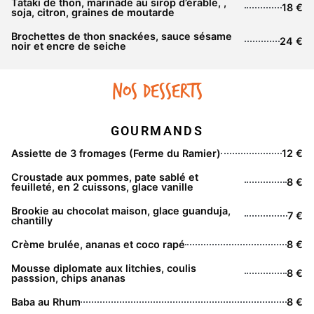
Tataki de thon, marinade au sirop d’érable, ,
18 €
soja, citron, graines de moutarde
Brochettes de thon snackées, sauce sésame
24 €
noir et encre de seiche
Nos desserts
GOURMANDS
Assiette de 3 fromages (Ferme du Ramier)
12 €
Croustade aux pommes, pate sablé et
8 €
feuilleté, en 2 cuissons, glace vanille
Brookie au chocolat maison, glace guanduja,
7 €
chantilly
Crème brulée, ananas et coco rapé
8 €
Mousse diplomate aux litchies, coulis
8 €
passsion, chips ananas
Baba au Rhum
8 €