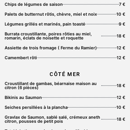
Chips de légumes de saison
7 €
Palets de butternut rôtis, chèvre, miel et noix
10 €
Légumes grillés et marinés, pain toasté
9 €
Burrata croustillante, poires rôties au miel,
18 €
romarin, éclats de noisette et roquette
Assiette de trois fromage ( Ferme du Ramier)
12 €
Camembert rôti
12 €
CÔTÉ MER
Croustillant de gambas, béarnaise maison au
18 €
citron (6 pièces)
Bikinis au Saumon
12 €
Seiches persillées à la plancha
10 €
Gravlax de Saumon, sablé salé, crémeux aneth
18 €
citron, pousses de petit pois