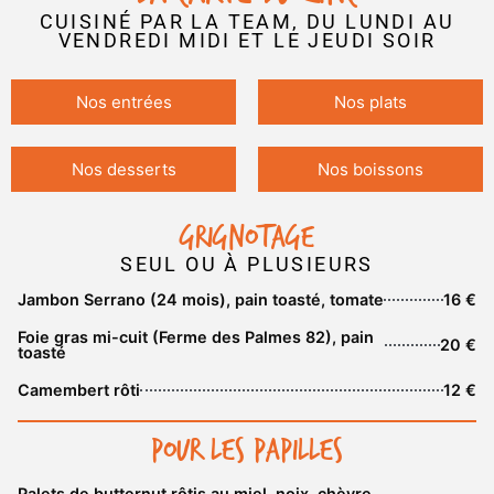
CUISINÉ PAR LA TEAM, DU LUNDI AU
VENDREDI MIDI ET LE JEUDI SOIR
Nos entrées
Nos plats
Nos desserts
Nos boissons
Grignotage
SEUL OU À PLUSIEURS
Jambon Serrano (24 mois), pain toasté, tomate
16 €
Foie gras mi-cuit (Ferme des Palmes 82), pain
20 €
toasté
Camembert rôti
12 €
Pour les papilles
Palets de butternut rôtis au miel, noix, chèvre