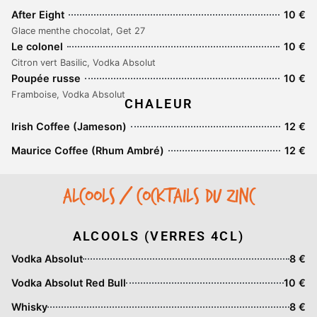
After Eight
10 €
Glace menthe chocolat, Get 27
Le colonel
10 €
Citron vert Basilic, Vodka Absolut
Poupée russe
10 €
Framboise, Vodka Absolut
CHALEUR
Irish Coffee (Jameson)
12 €
Maurice Coffee (Rhum Ambré)
12 €
Alcools / cocktails du zinc
ALCOOLS (VERRES 4CL)
Vodka Absolut
8 €
Vodka Absolut Red Bull
10 €
Whisky
8 €