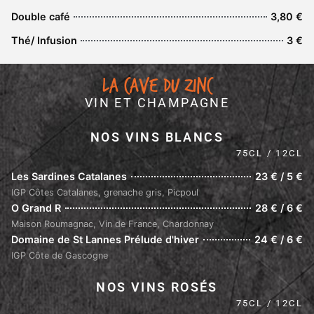
Double café
3,80 €
Thé/ Infusion
3 €
La cave du Zinc
VIN ET CHAMPAGNE
NOS VINS BLANCS
75CL / 12CL
Les Sardines Catalanes
23 € / 5 €
IGP Côtes Catalanes, grenache gris, Picpoul
O Grand R
28 € / 6 €
Maison Roumagnac, Vin de France, Chardonnay
Domaine de St Lannes Prélude d'hiver
24 € / 6 €
IGP Côte de Gascogne
NOS VINS ROSÉS
75CL / 12CL