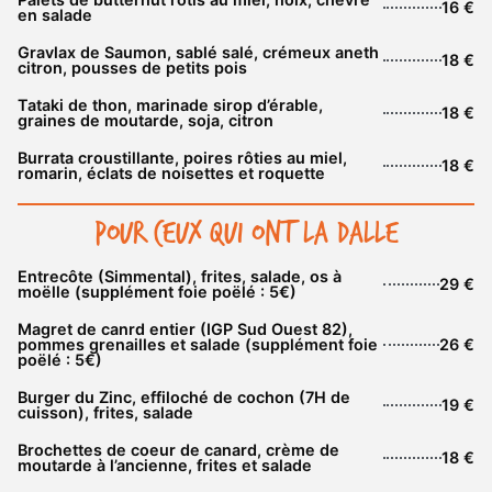
16 €
en salade
Gravlax de Saumon, sablé salé, crémeux aneth
18 €
citron, pousses de petits pois
Tataki de thon, marinade sirop d’érable,
18 €
graines de moutarde, soja, citron
Burrata croustillante, poires rôties au miel,
18 €
romarin, éclats de noisettes et roquette
Pour ceux qui ont la dalle
Entrecôte (Simmental), frites, salade, os à
29 €
moëlle (supplément foie poëlé : 5€)
Magret de canrd entier (IGP Sud Ouest 82),
pommes grenailles et salade (supplément foie
26 €
poëlé : 5€)
Burger du Zinc, effiloché de cochon (7H de
19 €
cuisson), frites, salade
Brochettes de coeur de canard, crème de
18 €
moutarde à l’ancienne, frites et salade