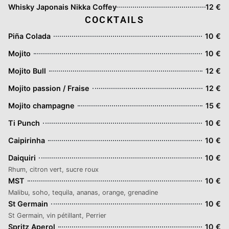
Whisky Japonais Nikka Coffey
12 €
COCKTAILS
Piña Colada
10 €
Mojito
10 €
Mojito Bull
12 €
Mojito passion / Fraise
12 €
Mojito champagne
15 €
Ti Punch
10 €
Caipirinha
10 €
Daiquiri
10 €
Rhum, citron vert, sucre roux
MST
10 €
Malibu, soho, tequila, ananas, orange, grenadine
St Germain
10 €
St Germain, vin pétillant, Perrier
Spritz Aperol
10 €