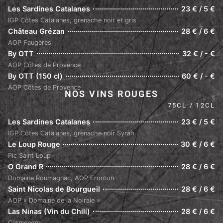
Les Sardines Catalanes
23 € / 5 €
IGP Côtes Catalanes, grenache noir et gris
Château Grézan
28 € / 6 €
AOP Faugères
By OTT
32 € / - €
AOP Côtes de Provence
By OTT (150 cl)
60 € / - €
AOP Côtes de Provence
NOS VINS ROUGES
75CL / 12CL
Les Sardines Catalanes
23 € / 5 €
IGP Côtes Catalanes, grenache noir Syrah
Le Loup Rouge
30 € / 6 €
Pic Saint Loup
O Grand R
28 € / 6 €
Domaine Roumagnac, AOP Fronton
Saint Nicolas de Bourgueil
28 € / 6 €
AOP « Domaine de la Noiraie »
Las Ninas (Vin du Chili)
28 € / 6 €
Carmenere