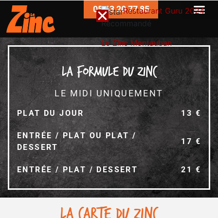
05 63 20 77 85
Restaurant Guru 2024
Recommandé
Le Zinc Montauban
la Formule du zinc
LE MIDI UNIQUEMENT
PLAT DU JOUR
13 €
ENTRÉE / PLAT OU PLAT /
17 €
DESSERT
ENTRÉE / PLAT / DESSERT
21 €
LA CARTE DU ZINC