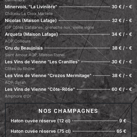
Minervois, "La Livinière"
30 € / - €
Château La Croix Martelle
Nicolas (Maison Lafage)
32 € / - €
IGP Côtes Catalanes, grenache noir, vieille vigne
Arqueta (Maison Lafage)
34 € / - €
AOP Collioure
Cru du Beaujolais
38 € / - €
Saint Amour AOP, Maison Trenel
Les Vins de Vienne "Les Cranilles"
30 € / - €
Côtes du Rhône
Les Vins de Vienne "Crozos Mermitage"
38 € / - €
AOP, Syrah
Les Vins de Vienne "Côte-Rôtie"
60 € / - €
Amphore d'Or
NOS CHAMPAGNES
Haton cuvée réserve (12 cl)
9 €
Haton cuvée réserve (75 cl)
65 €