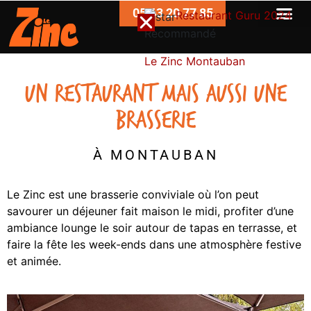
05 63 20 77 85
Restaurant Guru 2024
Recommandé
Le Zinc Montauban
UN RESTAURANT MAIS AUSSI UNE
BRASSERIE
À MONTAUBAN
Le Zinc est une brasserie conviviale où l’on peut
savourer un déjeuner fait maison le midi, profiter d’une
ambiance lounge le soir autour de tapas en terrasse, et
faire la fête les week-ends dans une atmosphère festive
et animée.